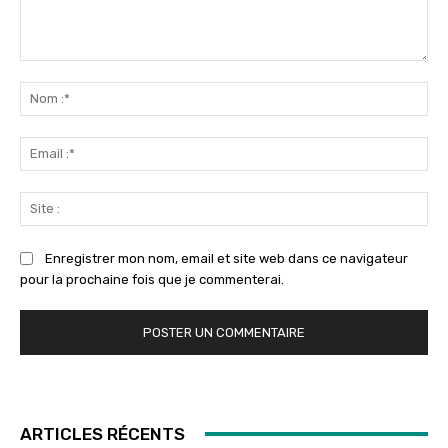
Commenter
:
No
:*
Ema
:*
Sit
:
Enregistrer mon nom, email et site web dans ce navigateur
pour la prochaine fois que je commenterai.
ARTICLES RÉCENTS